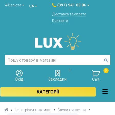
(097) 941 03 86
₴
Валюта
UA
Доставка та оплата
Контакти
0
0
Вхід
Закладки
Cart
КАТЕГОРІЇ
Led стрічки та компл.
Блоки живлення