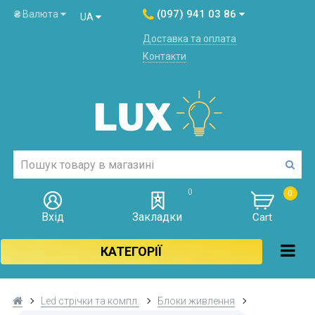
(097) 941 03 86
₴
Валюта
UA
Доставка та оплата
Контакти
0
0
Вхід
Закладки
Cart
КАТЕГОРІЇ
Led стрічки та компл.
Блоки живлення