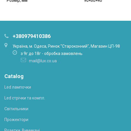
Розмір, мм
90×60×40
+380979410386
Українa, м. Одеса, Ринок "Староконний", Магазин ЦП-98
з 9г до 18г - обробка замовлень
mail@lux.co.ua
Catalog
Led лампочки
Led стрічки та компл.
Світильники
Прожектори
Розетки, Вимикачі