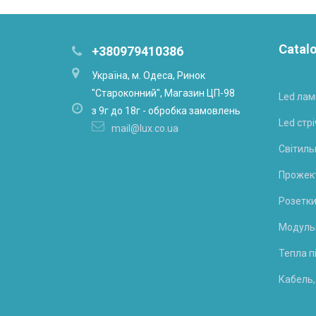
Catal
+380979410386
Українa, м. Одеса, Ринок
"Староконний", Магазин ЦП-98
Led лам
з 9г до 18г - обробка замовлень
Led стрі
mail@lux.co.ua
Світиль
Прожек
Розетки
Модуль
Тепла п
Кабель,