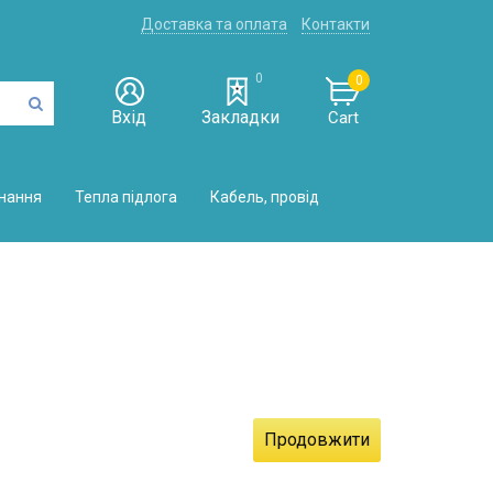
Доставка та оплата
Контакти
0
0
Вхід
Закладки
Cart
нання
Тепла підлога
Кабель, провід
Продовжити