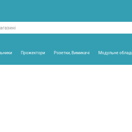
льники
Прожектори
Розетки, Вимикачі
Модульне облад