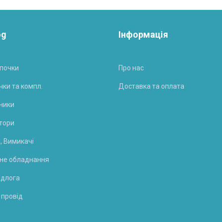
og
Інформація
почки
Про нас
чки та компл.
Доставка та оплата
ники
тори
, Вимикачі
не обладнання
ідлога
 провід