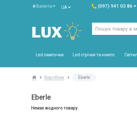
(097) 941 03 86
₴
Валюта
UA
Led лампочки
Led стрічки та компл.
Світи
Виробник
Eberle
Eberle
Немає жодного товару.