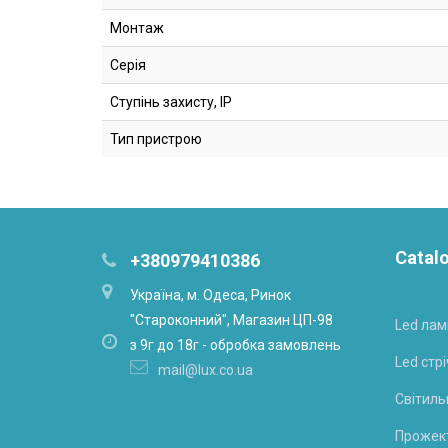
Монтаж
Серія
Ступінь захисту, IP
Тип пристрою
Catal
+380979410386
Українa, м. Одеса, Ринок
"Староконний", Магазин ЦП-98
Led лам
з 9г до 18г - обробка замовлень
Led стрі
mail@lux.co.ua
Світиль
Прожек