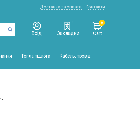
Доставка та оплата
Контакти
0
0
Вхід
Закладки
Cart
нання
Тепла підлога
Кабель, провід
r-