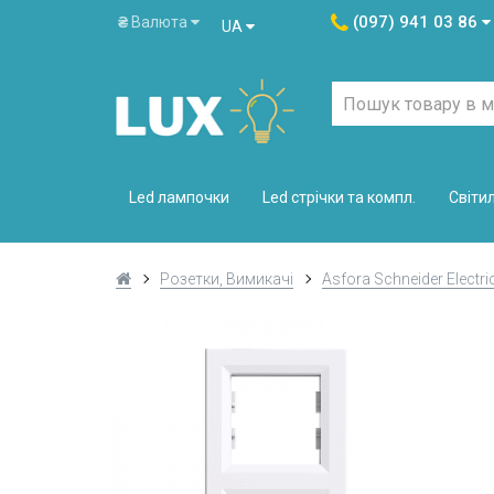
(097) 941 03 86
₴
Валюта
UA
Led лампочки
Led стрічки та компл.
Світи
Розетки, Вимикачі
Asfora Schneider Electri