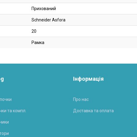
Прихований
Schneider Asfora
20
Рамка
og
Інформація
почки
Про нас
чки та компл.
Доставка та оплата
ники
тори