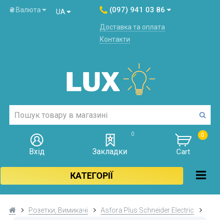
(097) 941 03 86
₴
Валюта
UA
Доставка та оплата
Контакти
0
0
Вхід
Закладки
Cart
КАТЕГОРІЇ
Розетки, Вимикачі
Asfora Plus Schneider Electric