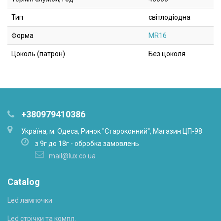
Тип
світлодіодна
Форма
MR16
Цоколь (патрон)
Без цоколя
+380979410386
Українa, м. Одеса, Ринок "Староконний", Магазин ЦП-98
з 9г до 18г - обробка замовлень
mail@lux.co.ua
Catalog
Led лампочки
Led стрічки та компл.