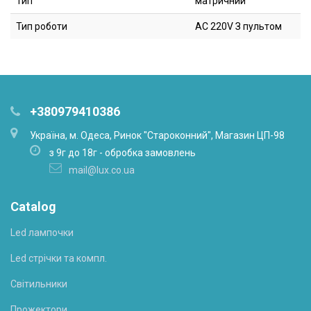
Тип
матричний
Тип роботи
AC 220V З пультом
+380979410386
Українa, м. Одеса, Ринок "Староконний", Магазин ЦП-98
з 9г до 18г - обробка замовлень
mail@lux.co.ua
Catalog
Led лампочки
Led стрічки та компл.
Світильники
Прожектори