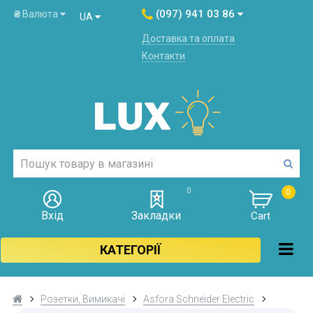
(097) 941 03 86
₴
Валюта
UA
Доставка та оплата
Контакти
0
0
Вхід
Закладки
Cart
КАТЕГОРІЇ
Розетки, Вимикачі
Asfora Schneider Electric